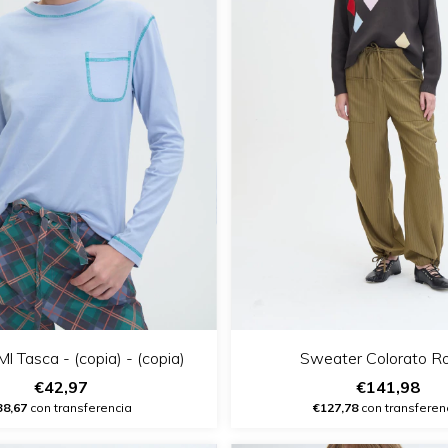
l Tasca - (copia) - (copia)
Sweater Colorato R
€42,97
€141,98
38,67
con transferencia
€127,78
con transferen