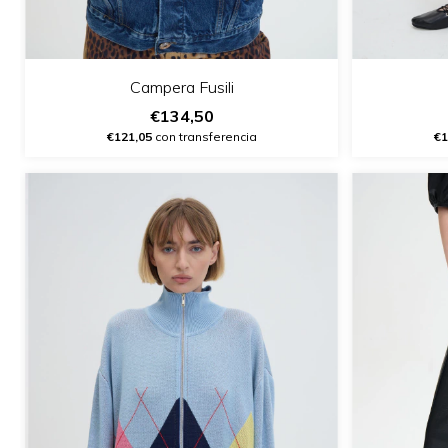
Campera Fusili
€134,50
€121,05
con transferencia
€1