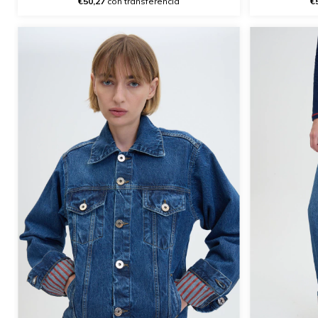
€50,27
con transferencia
€