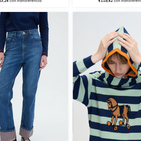
53,24
con transferencia
€118,42
con transferen