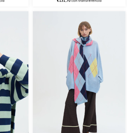
cia
€131,70
con transferencia