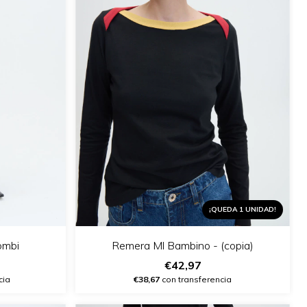
¡QUEDA 1 UNIDAD!
ombi
Remera Ml Bambino - (copia)
€42,97
cia
€38,67
con transferencia