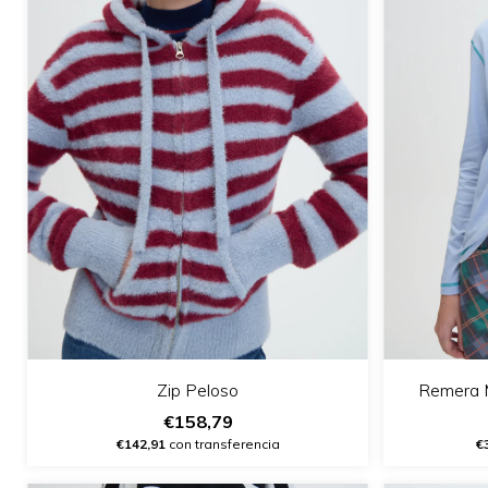
Zip Peloso
Remera M
€158,79
€142,91
con transferencia
€