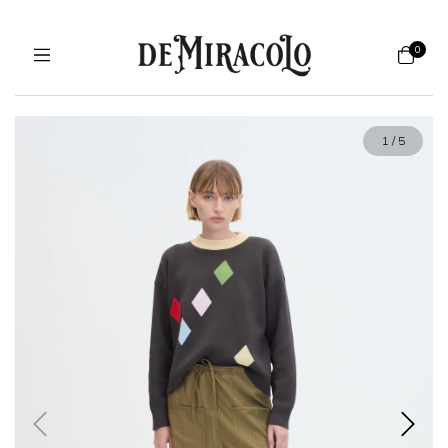
0
1
/
5