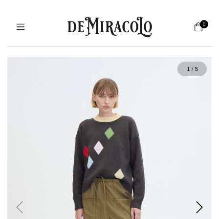
0
1
/
5