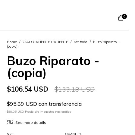
0
Home
/
CIAO CALIENTE CALIENTE
/
Ver todo
/
Buzo Riparato -
(copia)
Buzo Riparato -
(copia)
$106.54 USD
$133.18 USD
$95.89 USD con transferencia
$88.05 USD Precio sin impuestos nacionales
See more details
SIZE
QUANTITY