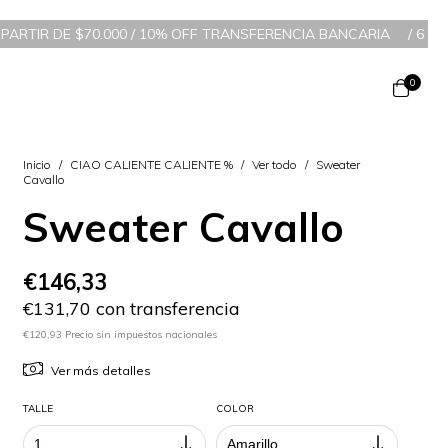
00 / 10% OFF TRANSFERENCIA BANCARIA
/
6 CUOTAS SIN INTERÉS 
0
Inicio
/
CIAO CALIENTE CALIENTE %
/
Ver todo
/
Sweater
Cavallo
Sweater Cavallo
€146,33
€131,70 con transferencia
€120,93 Precio sin impuestos nacionales
Ver más detalles
TALLE
COLOR