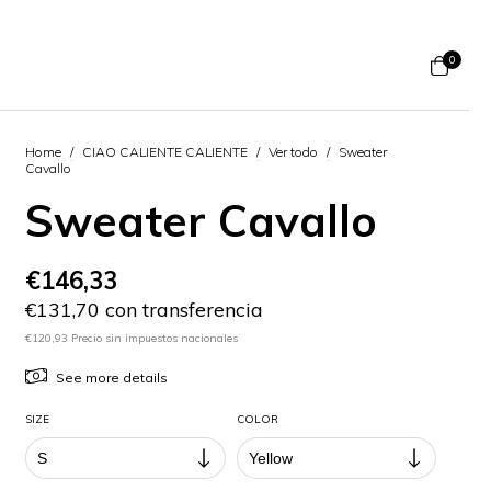
0
Home
/
CIAO CALIENTE CALIENTE
/
Ver todo
/
Sweater
Cavallo
Sweater Cavallo
€146,33
€131,70 con transferencia
€120,93 Precio sin impuestos nacionales
See more details
SIZE
COLOR