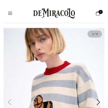
0
1
/
4