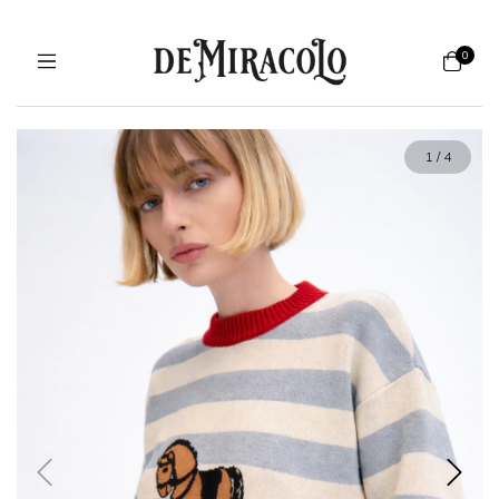
0
1
/
4