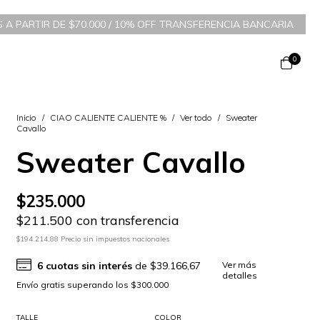
.000 / 10% OFF TRANSFERENCIA BANCARIA
/
6 CUOTAS SIN INTERÉ
0
Inicio
/
CIAO CALIENTE CALIENTE %
/
Ver todo
/
Sweater
Cavallo
Sweater Cavallo
$235.000
$211.500 con transferencia
$194.214,88 Precio sin impuestos nacionales
6
cuotas sin interés
de
$39.166,67
Ver más
detalles
TALLE
COLOR