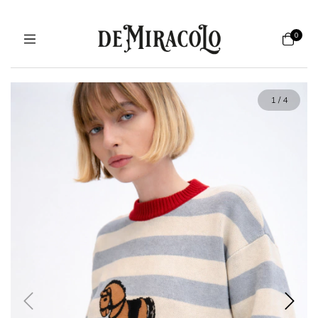
0
1
/
4