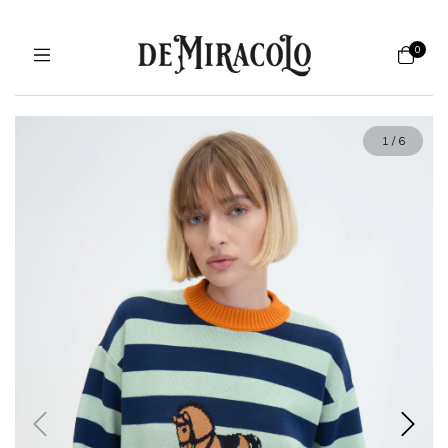
0
1
/
6