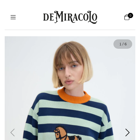
0
1
/
6