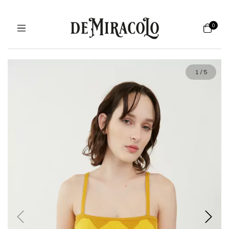
0
1
/
5