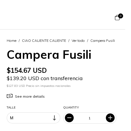
0
Home
/
CIAO CALIENTE CALIENTE
/
Ver todo
/
Campera Fusili
Campera Fusili
$154.67 USD
$139.20 USD con transferencia
$127.83 USD Precio sin impuestos nacionales
See more details
TALLE
QUANTITY