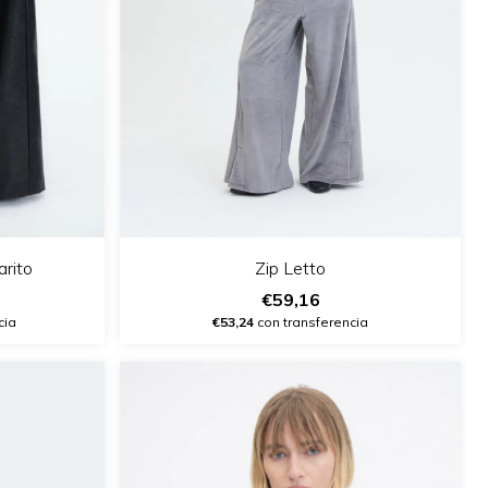
rito
Zip Letto
€59,16
cia
€53,24
con transferencia