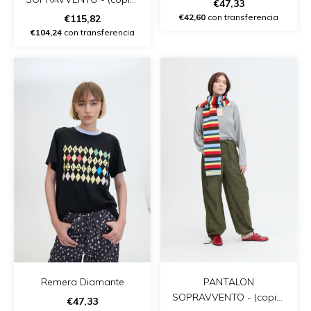
€47,33
- (copia)
€42,60
con transferencia
€115,82
€104,24
con transferencia
Remera Diamante
PANTALON
SOPRAVVENTO - (copia)
€47,33