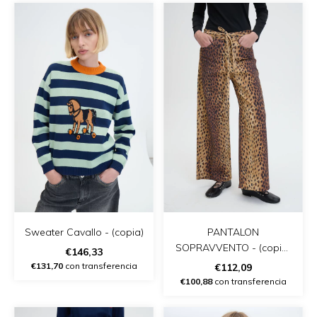
Sweater Cavallo - (copia)
PANTALON
SOPRAVVENTO - (copia)
€146,33
- (copia)
€131,70
con transferencia
€112,09
€100,88
con transferencia